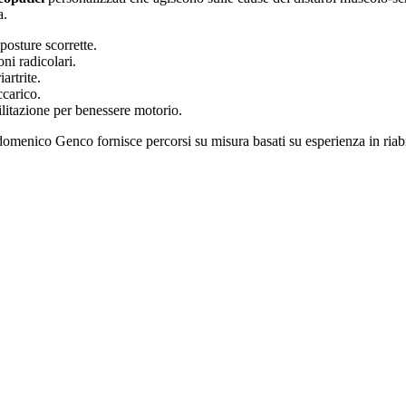
a.
 posture scorrette.
oni radicolari.
artrite.
ccarico.
ilitazione per benessere motorio.
nico Genco fornisce percorsi su misura basati su esperienza in riabi