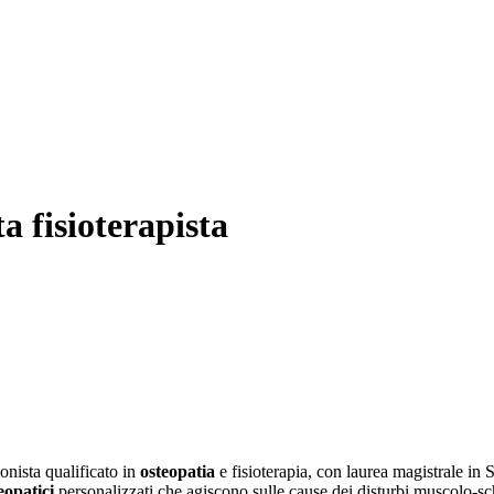
 fisioterapista
onista qualificato in
osteopatia
e fisioterapia, con laurea magistrale in 
eopatici
personalizzati che agiscono sulle cause dei disturbi muscolo-sch