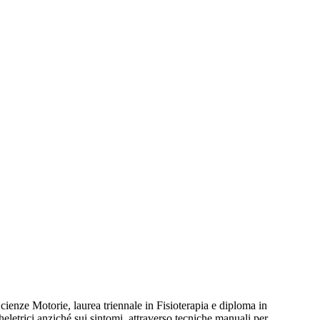
Scienze Motorie, laurea triennale in Fisioterapia e diploma in
eletrici anziché sui sintomi, attraverso tecniche manuali per