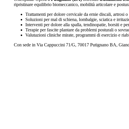
ripristinare equilibrio biomeccanico, mobilità articolare e postur
Trattamenti per dolore cervicale da ernie discali, artrosi o
Soluzioni per mal di schiena, lombalgie, sciatica e irritazi
Interventi per dolore alla spalla, tendinopatie, borsiti e peri
Terapie per fascite plantare da problemi posturali o sovra
Valutazioni cliniche mirate, programmi di esercizio e riab
Con sede in Via Cappuccini 71/G, 70017 Putignano BA, Giandome