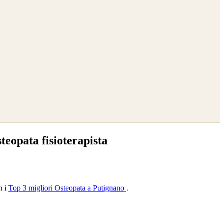
eopata fisioterapista
n i
Top 3 migliori Osteopata a Putignano
.