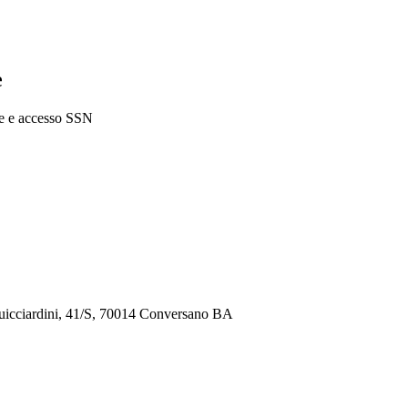
e
che e accesso SSN
ardini, 41/S, 70014 Conversano BA