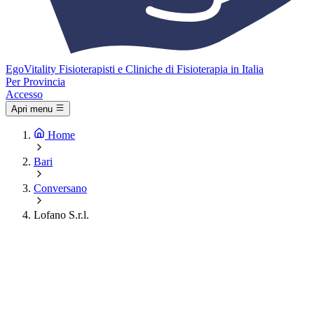
Ego
Vitality
Fisioterapisti e Cliniche di Fisioterapia in Italia
Per Provincia
Accesso
Apri menu
Home
Bari
Conversano
Lofano S.r.l.