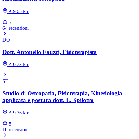
A 9.65 km
5
64 recensioni
DO
Dott. Antonello Fauzzi, Fisioterapista
A 9.73 km
ST
Studio di Osteopatia, Fisioterapia, Kinesiologia
applicata e postura dott. E. Spilotro
A 9.76 km
5
10 recensioni