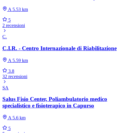
A 5.53 km
5
2 recensioni
C.
C.I.R. - Centro Internazionale di Riabilitazione
A 5.59 km
3.8
32 recensioni
SA
Salus Fisio Center, Poliambulatorio medico
specialistico e fisioterapico in Capurso
A 5.6 km
5