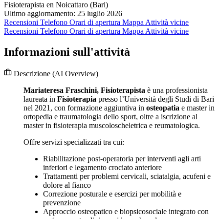
Fisioterapista en Noicattaro (Bari)
Ultimo aggiornamento: 25 luglio 2026
Recensioni
Telefono
Orari di apertura
Mappa
Attività vicine
Recensioni
Telefono
Orari di apertura
Mappa
Attività vicine
Informazioni sull'attività
Descrizione
(AI Overview)
Mariateresa Fraschini, Fisioterapista
è una professionista
laureata in
Fisioterapia
presso l’Università degli Studi di Bari
nel 2021, con formazione aggiuntiva in
osteopatia
e master in
ortopedia e traumatologia dello sport, oltre a iscrizione al
master in fisioterapia muscoloscheletrica e reumatologica.
Offre servizi specializzati tra cui:
Riabilitazione post-operatoria per interventi agli arti
inferiori e legamento crociato anteriore
Trattamenti per problemi cervicali, sciatalgia, acufeni e
dolore al fianco
Correzione posturale e esercizi per mobilità e
prevenzione
Approccio osteopatico e biopsicosociale integrato con