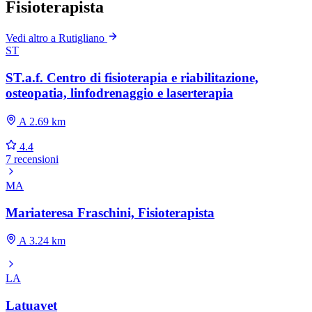
Fisioterapista
Vedi altro a Rutigliano
ST
ST.a.f. Centro di fisioterapia e riabilitazione,
osteopatia, linfodrenaggio e laserterapia
A 2.69 km
4.4
7 recensioni
MA
Mariateresa Fraschini, Fisioterapista
A 3.24 km
LA
Latuavet