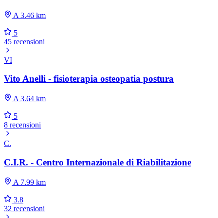
A 3.46 km
5
45 recensioni
VI
Vito Anelli - fisioterapia osteopatia postura
A 3.64 km
5
8 recensioni
C.
C.I.R. - Centro Internazionale di Riabilitazione
A 7.99 km
3.8
32 recensioni