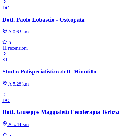
DO
Dott. Paolo Lobascio - Osteopata
A 0.63 km
5
11 recensioni
ST
Studio Polispecialistico dott. Minutillo
A 5.28 km
DO
Dott. Giuseppe Maggialetti Fisioterapia Terlizzi
A 5.44 km
5