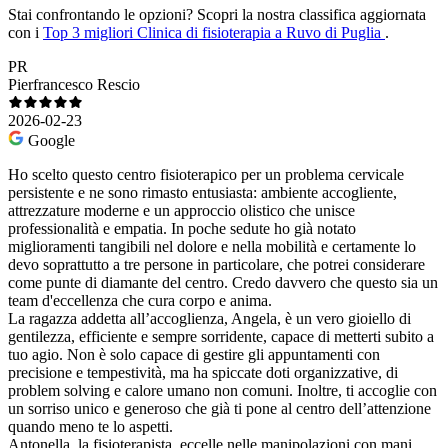
Stai confrontando le opzioni?
Scopri la nostra classifica aggiornata
con i
Top 3 migliori Clinica di fisioterapia a Ruvo di Puglia
.
PR
Pierfrancesco Rescio
2026-02-23
Google
Ho scelto questo centro fisioterapico per un problema cervicale
persistente e ne sono rimasto entusiasta: ambiente accogliente,
attrezzature moderne e un approccio olistico che unisce
professionalità e empatia. In poche sedute ho già notato
miglioramenti tangibili nel dolore e nella mobilità e certamente lo
devo soprattutto a tre persone in particolare, che potrei considerare
come punte di diamante del centro. Credo davvero che questo sia un
team d'eccellenza che cura corpo e anima.
La ragazza addetta all’accoglienza, Angela, è un vero gioiello di
gentilezza, efficiente e sempre sorridente, capace di metterti subito a
tuo agio. Non è solo capace di gestire gli appuntamenti con
precisione e tempestività, ma ha spiccate doti organizzative, di
problem solving e calore umano non comuni. Inoltre, ti accoglie con
un sorriso unico e generoso che già ti pone al centro dell’attenzione
quando meno te lo aspetti.
Antonella, la fisioterapista, eccelle nelle manipolazioni con mani