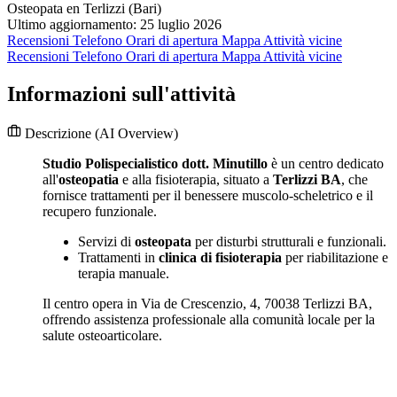
Osteopata en Terlizzi (Bari)
Ultimo aggiornamento: 25 luglio 2026
Recensioni
Telefono
Orari di apertura
Mappa
Attività vicine
Recensioni
Telefono
Orari di apertura
Mappa
Attività vicine
Informazioni sull'attività
Descrizione
(AI Overview)
Studio Polispecialistico dott. Minutillo
è un centro dedicato
all'
osteopatia
e alla fisioterapia, situato a
Terlizzi BA
, che
fornisce trattamenti per il benessere muscolo-scheletrico e il
recupero funzionale.
Servizi di
osteopata
per disturbi strutturali e funzionali.
Trattamenti in
clinica di fisioterapia
per riabilitazione e
terapia manuale.
Il centro opera in Via de Crescenzio, 4, 70038 Terlizzi BA,
offrendo assistenza professionale alla comunità locale per la
salute osteoarticolare.