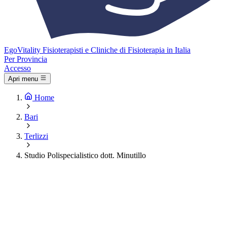
Ego
Vitality
Fisioterapisti e Cliniche di Fisioterapia in Italia
Per Provincia
Accesso
Apri menu
Home
Bari
Terlizzi
Studio Polispecialistico dott. Minutillo