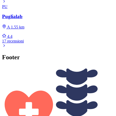
PU
Puglialab
A 1.55 km
4.4
17 recensioni
Footer