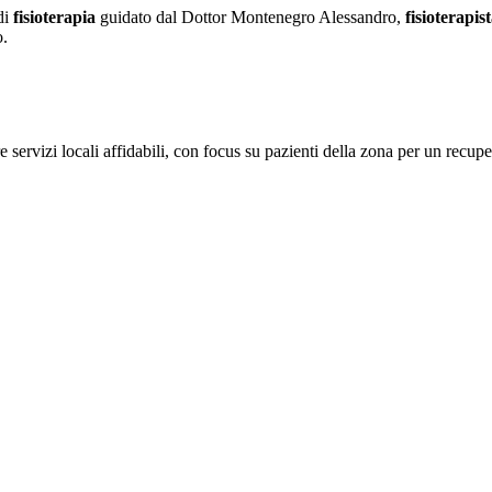
di
fisioterapia
guidato dal Dottor Montenegro Alessandro,
fisioterapis
o.
re servizi locali affidabili, con focus su pazienti della zona per un recup