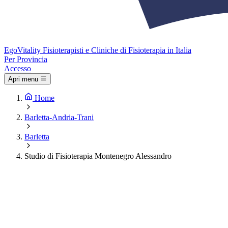
Ego
Vitality
Fisioterapisti e Cliniche di Fisioterapia in Italia
Per Provincia
Accesso
Apri menu
Home
Barletta-Andria-Trani
Barletta
Studio di Fisioterapia Montenegro Alessandro