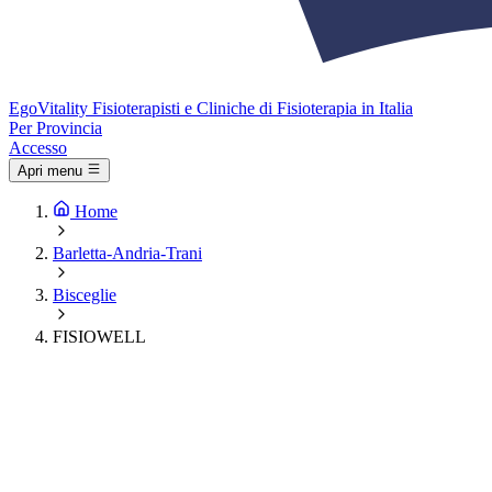
Ego
Vitality
Fisioterapisti e Cliniche di Fisioterapia in Italia
Per Provincia
Accesso
Apri menu
Home
Barletta-Andria-Trani
Bisceglie
FISIOWELL