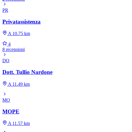
PR
Privatassistenza
A 10.75 km
4
8 recensioni
DO
Dott. Tullio Nardone
A 11.49 km
MO
MOPE
A 11.57 km