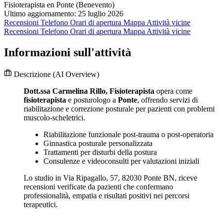
Fisioterapista en Ponte (Benevento)
Ultimo aggiornamento: 25 luglio 2026
Recensioni
Telefono
Orari di apertura
Mappa
Attività vicine
Recensioni
Telefono
Orari di apertura
Mappa
Attività vicine
Informazioni sull'attività
Descrizione
(AI Overview)
Dott.ssa Carmelina Rillo, Fisioterapista
opera come
fisioterapista
e posturologo a
Ponte
, offrendo servizi di
riabilitazione e correzione posturale per pazienti con problemi
muscolo-scheletrici.
Riabilitazione funzionale post-trauma o post-operatoria
Ginnastica posturale personalizzata
Trattamenti per disturbi della postura
Consulenze e videoconsulti per valutazioni iniziali
Lo studio in Via Ripagallo, 57, 82030 Ponte BN, riceve
recensioni verificate da pazienti che confermano
professionalità, empatia e risultati positivi nei percorsi
terapeutici.