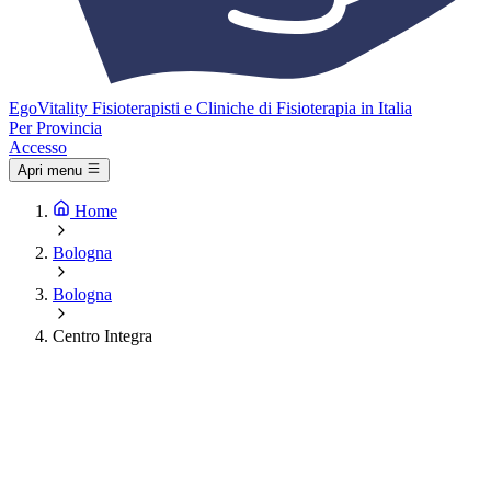
Ego
Vitality
Fisioterapisti e Cliniche di Fisioterapia in Italia
Per Provincia
Accesso
Apri menu
Home
Bologna
Bologna
Centro Integra