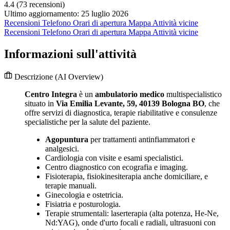
4.4
(73 recensioni)
Ultimo aggiornamento: 25 luglio 2026
Recensioni
Telefono
Orari di apertura
Mappa
Attività vicine
Recensioni
Telefono
Orari di apertura
Mappa
Attività vicine
Informazioni sull'attività
Descrizione
(AI Overview)
Centro Integra
è un
ambulatorio medico
multispecialistico
situato in
Via Emilia Levante, 59, 40139 Bologna BO
, che
offre servizi di diagnostica, terapie riabilitative e consulenze
specialistiche per la salute del paziente.
Agopuntura
per trattamenti antinfiammatori e
analgesici.
Cardiologia con visite e esami specialistici.
Centro diagnostico con ecografia e imaging.
Fisioterapia, fisiokinesiterapia anche domiciliare, e
terapie manuali.
Ginecologia e ostetricia.
Fisiatria e posturologia.
Terapie strumentali: laserterapia (alta potenza, He-Ne,
Nd:YAG), onde d'urto focali e radiali, ultrasuoni con