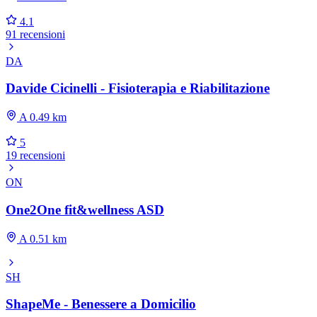
4.1
91 recensioni
DA
Davide Cicinelli - Fisioterapia e Riabilitazione
A 0.49 km
5
19 recensioni
ON
One2One fit&wellness ASD
A 0.51 km
SH
ShapeMe - Benessere a Domicilio