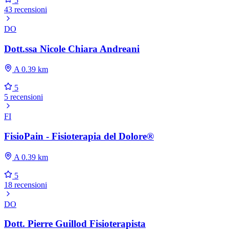
5
43 recensioni
DO
Dott.ssa Nicole Chiara Andreani
A 0.39 km
5
5 recensioni
FI
FisioPain - Fisioterapia del Dolore®
A 0.39 km
5
18 recensioni
DO
Dott. Pierre Guillod Fisioterapista