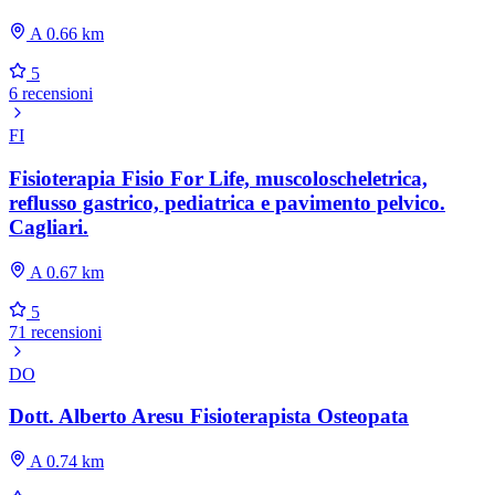
A 0.66 km
5
6 recensioni
FI
Fisioterapia Fisio For Life, muscoloscheletrica,
reflusso gastrico, pediatrica e pavimento pelvico.
Cagliari.
A 0.67 km
5
71 recensioni
DO
Dott. Alberto Aresu Fisioterapista Osteopata
A 0.74 km