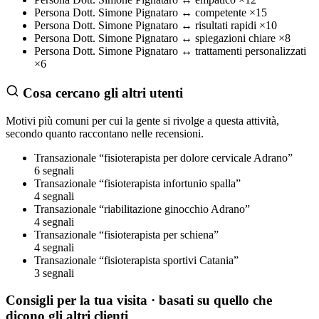
Persona
Dott. Simone Pignataro
↔
competente
×15
Persona
Dott. Simone Pignataro
↔
risultati rapidi
×10
Persona
Dott. Simone Pignataro
↔
spiegazioni chiare
×8
Persona
Dott. Simone Pignataro
↔
trattamenti personalizzati
×6
Cosa cercano gli altri utenti
Motivi più comuni per cui la gente si rivolge a questa attività,
secondo quanto raccontano nelle recensioni.
Transazionale
“fisioterapista per dolore cervicale Adrano”
6 segnali
Transazionale
“fisioterapista infortunio spalla”
4 segnali
Transazionale
“riabilitazione ginocchio Adrano”
4 segnali
Transazionale
“fisioterapista per schiena”
4 segnali
Transazionale
“fisioterapista sportivi Catania”
3 segnali
Consigli per la tua visita
· basati su quello che
dicono gli altri clienti