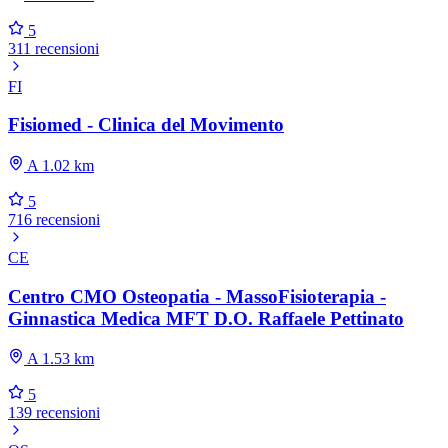
5
311 recensioni
FI
Fisiomed - Clinica del Movimento
A 1.02 km
5
716 recensioni
CE
Centro CMO Osteopatia - MassoFisioterapia -
Ginnastica Medica MFT D.O. Raffaele Pettinato
A 1.53 km
5
139 recensioni