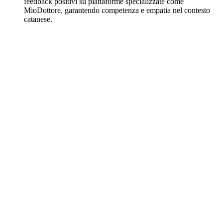
feedback positivi su piattaforme specializzate come
MioDottore, garantendo competenza e empatia nel contesto
catanese.