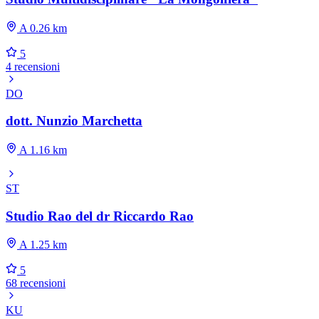
A 0.26 km
5
4 recensioni
DO
dott. Nunzio Marchetta
A 1.16 km
ST
Studio Rao del dr Riccardo Rao
A 1.25 km
5
68 recensioni
KU