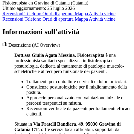
Fisioterapista en Gravina di Catania (Catania)
Ultimo aggiornamento: 25 luglio 2026
Recensioni
Telefono
Orari di apertura
Mappa
Attività vicine
Recensioni
Telefono
Orari di apertura
Mappa
Attività vicine
Informazioni sull'attività
Descrizione
(AI Overview)
Dott.ssa Giulia Agata Messina, Fisioterapista
è una
professionista sanitaria specializzata in
fisioterapia
e
posturologia, dedicata al trattamento di patologie muscolo-
scheletriche e al recupero funzionale dei pazienti.
Trattamenti per contratture cervicali e dolori articolari.
Consulenze posturologiche per il miglioramento della
postura.
Approccio personalizzato con valutazione iniziale e
percorsi terapeutici su misura.
Recensioni verificate da pazienti per trattamenti efficaci
e attenti.
Situata in
Via Fratelli Bandiera, 49, 95030 Gravina di
Catania CT
, offre servizi locali affidabili, supportati da