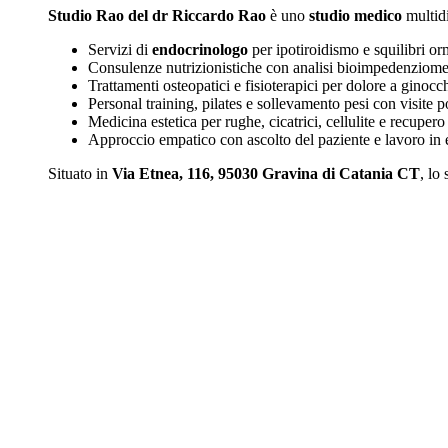
Studio Rao del dr Riccardo Rao
è uno
studio medico
multidi
Servizi di
endocrinologo
per ipotiroidismo e squilibri or
Consulenze nutrizionistiche con analisi bioimpedenziometr
Trattamenti osteopatici e fisioterapici per dolore a ginocchi
Personal training, pilates e sollevamento pesi con visite pos
Medicina estetica per rughe, cicatrici, cellulite e recuper
Approccio empatico con ascolto del paziente e lavoro in 
Situato in
Via Etnea, 116, 95030 Gravina di Catania CT
, lo