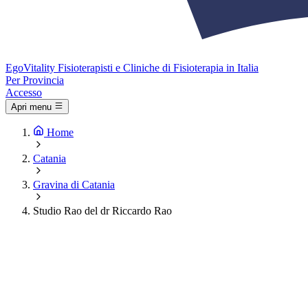
Ego
Vitality
Fisioterapisti e Cliniche di Fisioterapia in Italia
Per Provincia
Accesso
Apri menu
Home
Catania
Gravina di Catania
Studio Rao del dr Riccardo Rao