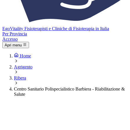
Ego
Vitality
Fisioterapisti e Cliniche di Fisioterapia in Italia
Per Provincia
Accesso
Apri menu
Home
Agrigento
Ribera
Centro Sanitario Polispecialistico Barbiera - Riabilitazione &
Salute