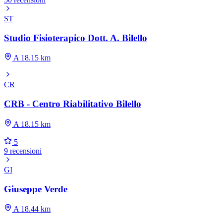
ST
Studio Fisioterapico Dott. A. Bilello
A 18.15 km
CR
CRB - Centro Riabilitativo Bilello
A 18.15 km
5
9 recensioni
GI
Giuseppe Verde
A 18.44 km