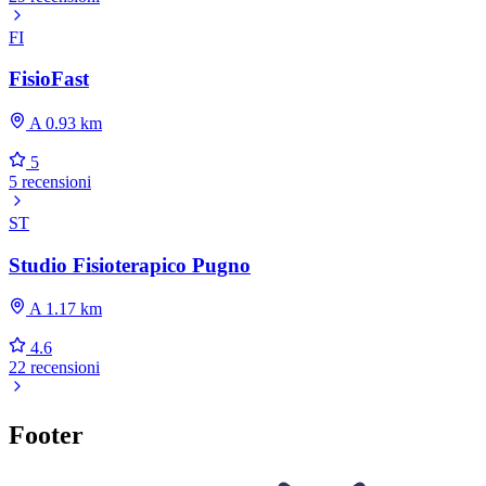
FI
FisioFast
A 0.93 km
5
5 recensioni
ST
Studio Fisioterapico Pugno
A 1.17 km
4.6
22 recensioni
Footer