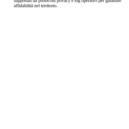
supportati da protocolli privacy e log operativi per garantire
affidabilità nel territorio.