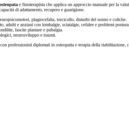
osteopata
e fisioterapista che applica un approccio manuale per la valut
 capacità di adattamento, recupero e guarigione.
uropsicomotori, plagiocefalia, torcicollo, disturbi del sonno e coliche.
o, adulti e anziani con lombalgie, sciatalgie, cefalee e problemi postural
dilite, fascite plantare e pubalgia.
ologici, neurosviluppo e traumi.
con professionisti diplomati in osteopatia e terapia della riabilitazione