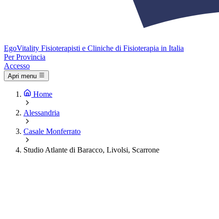
Ego
Vitality
Fisioterapisti e Cliniche di Fisioterapia in Italia
Per Provincia
Accesso
Apri menu
Home
Alessandria
Casale Monferrato
Studio Atlante di Baracco, Livolsi, Scarrone