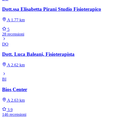
Dott.ssa Elisabetta Pirani Studio Fisioterapico
A 1.77 km
5
28 recensioni
DO
Dott. Luca Baleani, Fisioterapista
A 2.62 km
BI
Bios Center
A 2.63 km
3.9
146 recensioni