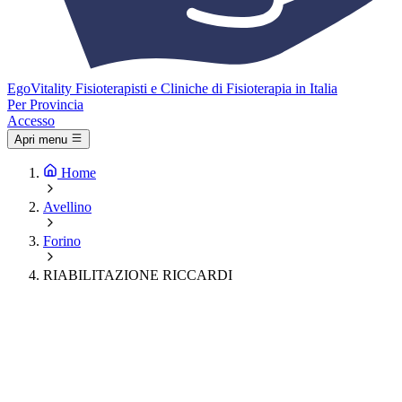
Ego
Vitality
Fisioterapisti e Cliniche di Fisioterapia in Italia
Per Provincia
Accesso
Apri menu
Home
Avellino
Forino
RIABILITAZIONE RICCARDI