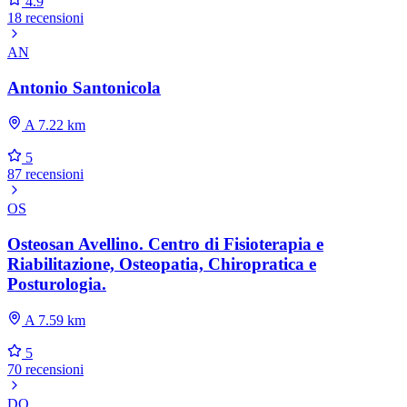
4.9
18 recensioni
AN
Antonio Santonicola
A 7.22 km
5
87 recensioni
OS
Osteosan Avellino. Centro di Fisioterapia e
Riabilitazione, Osteopatia, Chiropratica e
Posturologia.
A 7.59 km
5
70 recensioni
DO