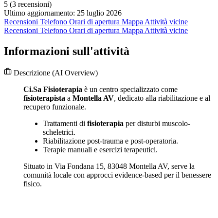
5
(3 recensioni)
Ultimo aggiornamento: 25 luglio 2026
Recensioni
Telefono
Orari di apertura
Mappa
Attività vicine
Recensioni
Telefono
Orari di apertura
Mappa
Attività vicine
Informazioni sull'attività
Descrizione
(AI Overview)
Ci.Sa Fisioterapia
è un centro specializzato come
fisioterapista
a
Montella AV
, dedicato alla riabilitazione e al
recupero funzionale.
Trattamenti di
fisioterapia
per disturbi muscolo-
scheletrici.
Riabilitazione post-trauma e post-operatoria.
Terapie manuali e esercizi terapeutici.
Situato in Via Fondana 15, 83048 Montella AV, serve la
comunità locale con approcci evidence-based per il benessere
fisico.