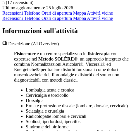
5
(17 recensioni)
Ultimo aggiornamento: 25 luglio 2026
Recensioni
Telefono
Orari di apertura
Mappa
Attività vicine
Recensioni
Telefono
Orari di apertura
Mappa
Attività vicine
Informazioni sull'attività
Descrizione
(AI Overview)
Fisiocenter
è un centro specializzato in
fisioterapia
con
expertise nel
Metodo SOLÈRE®
, un approccio integrato che
combina Normalizzazioni Articolari®, Viscerali® ed
Energetiche® per trattare disturbi funzionali come dolori
muscolo-scheletrici, fibromialgie e disturbi del sonno non
diagnosticabili con metodi classici.
Lombalgia acuta e cronica
Cervicalgia e torcicollo
Dorsalgia
Ernia e protrusione discale (lombare, dorsale, cervicale)
Sciatalgia e cruralgia
Radicolopatie lombari e cervicali
Scoliosi, iperlordosi, ipercifosi
Sindrome del piriforme