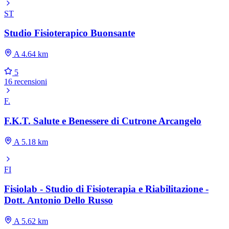
ST
Studio Fisioterapico Buonsante
A 4.64 km
5
16 recensioni
F.
F.K.T. Salute e Benessere di Cutrone Arcangelo
A 5.18 km
FI
Fisiolab - Studio di Fisioterapia e Riabilitazione -
Dott. Antonio Dello Russo
A 5.62 km