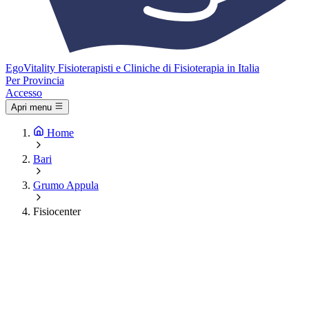
Ego
Vitality
Fisioterapisti e Cliniche di Fisioterapia in Italia
Per Provincia
Accesso
Apri menu
Home
Bari
Grumo Appula
Fisiocenter