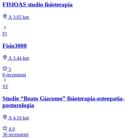
FISIOAS studio fisioterapia
A 3.05 km
FI
Fisio3000
A 3.44 km
5
6 recensioni
ST
Studio “Beato Giacomo” fisioterapia-osteopatia-
posturologia
A 4.16 km
4.9
36 recensioni