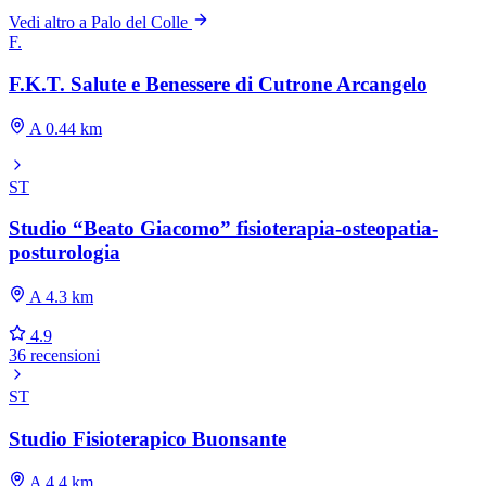
Vedi altro a Palo del Colle
F.
F.K.T. Salute e Benessere di Cutrone Arcangelo
A 0.44 km
ST
Studio “Beato Giacomo” fisioterapia-osteopatia-
posturologia
A 4.3 km
4.9
36 recensioni
ST
Studio Fisioterapico Buonsante
A 4.4 km