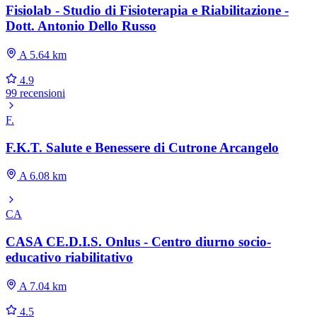
Fisiolab - Studio di Fisioterapia e Riabilitazione -
Dott. Antonio Dello Russo
A 5.64 km
4.9
99 recensioni
F.
F.K.T. Salute e Benessere di Cutrone Arcangelo
A 6.08 km
CA
CASA CE.D.I.S. Onlus - Centro diurno socio-
educativo riabilitativo
A 7.04 km
4.5