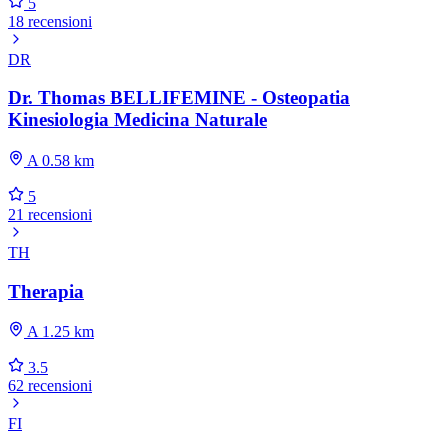
5
18 recensioni
DR
Dr. Thomas BELLIFEMINE - Osteopatia
Kinesiologia Medicina Naturale
A 0.58 km
5
21 recensioni
TH
Therapia
A 1.25 km
3.5
62 recensioni
FI