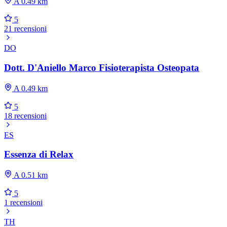
A 0.49 km
5
21 recensioni
DO
Dott. D'Aniello Marco Fisioterapista Osteopata
A 0.49 km
5
18 recensioni
ES
Essenza di Relax
A 0.51 km
5
1 recensioni
TH