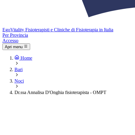
Ego
Vitality
Fisioterapisti e Cliniche di Fisioterapia in Italia
Per Provincia
Accesso
Apri menu
Home
Bari
Noci
Dr.ssa Annalisa D'Onghia fisioterapista - OMPT