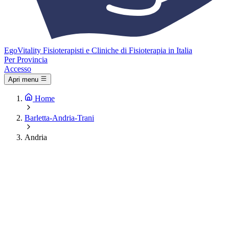
Ego
Vitality
Fisioterapisti e Cliniche di Fisioterapia in Italia
Per Provincia
Accesso
Apri menu
Home
Barletta-Andria-Trani
Andria