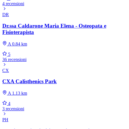
4 recensioni
DR
Dr.ssa Caldarone Maria Elena - Osteopata e
Fisioterapista
A 0.84 km
5
36 recensioni
CX
CXA Calisthenics Park
A 1.13 km
4
3 recensioni
PH