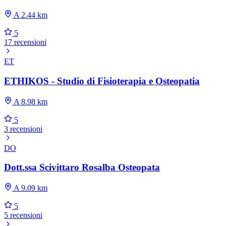
A 2.44 km
5
17 recensioni
ET
ETHIKOS - Studio di Fisioterapia e Osteopatia
A 8.98 km
5
3 recensioni
DO
Dott.ssa Scivittaro Rosalba Osteopata
A 9.09 km
5
5 recensioni