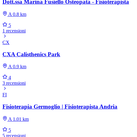
Dott.ssa Marina Fusiello Osteopata - Fisioterapista
A 0.8 km
5
1 recensioni
CX
CXA Calisthenics Park
A 0.9 km
4
3 recensioni
FI
Fisioterapia Germoglio | Fisioterapista Andria
A 1.01 km
5
5 recensioni