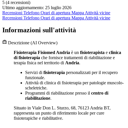
5
(4 recensioni)
Ultimo aggiornamento: 25 luglio 2026
Recensioni
Telefono
Orari di apertura
Mappa
Attività vicine
Recensioni
Telefono
Orari di apertura
Mappa
Attività vicine
Informazioni sull'attività
Descrizione
(AI Overview)
Fisioterapia Fisiomed Andria
è un
fisioterapista
e
clinica
di fisioterapia
che fornisce trattamenti di riabilitazione e
terapia fisica nel territorio di
Andria
.
Servizi di
fisioterapia
personalizzati per il recupero
funzionale.
Attività di clinica di fisioterapia per patologie muscolo-
scheletriche.
Programmi di riabilitazione presso il
centro di
riabilitazione
.
Situato in Viale Don L. Sturzo, 68, 76123 Andria BT,
rappresenta un punto di riferimento locale per cure
fisioterapiche e riabilitative.