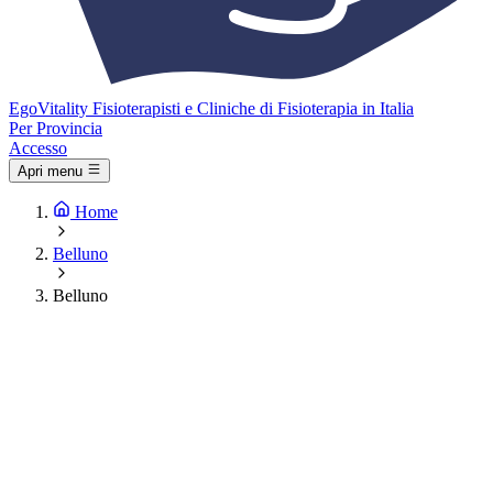
Ego
Vitality
Fisioterapisti e Cliniche di Fisioterapia in Italia
Per Provincia
Accesso
Apri menu
Home
Belluno
Belluno