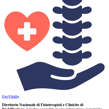
Ego
Vitality
Direttorio Nazionale di Fisioterapisti e Cliniche di