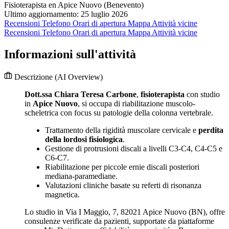
Fisioterapista en Apice Nuovo (Benevento)
Ultimo aggiornamento: 25 luglio 2026
Recensioni
Telefono
Orari di apertura
Mappa
Attività vicine
Recensioni
Telefono
Orari di apertura
Mappa
Attività vicine
Informazioni sull'attività
Descrizione
(AI Overview)
Dott.ssa Chiara Teresa Carbone
,
fisioterapista
con studio
in
Apice Nuovo
, si occupa di riabilitazione muscolo-
scheletrica con focus su patologie della colonna vertebrale.
Trattamento della rigidità muscolare cervicale e
perdita
della lordosi fisiologica
.
Gestione di protrusioni discali a livelli C3-C4, C4-C5 e
C6-C7.
Riabilitazione per piccole ernie discali posteriori
mediana-paramediane.
Valutazioni cliniche basate su referti di risonanza
magnetica.
Lo studio in Via I Maggio, 7, 82021 Apice Nuovo (BN), offre
consulenze verificate da pazienti, supportate da piattaforme