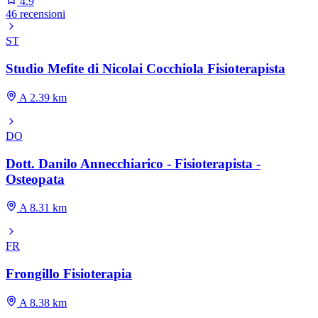
4.9
46 recensioni
ST
Studio Mefite di Nicolai Cocchiola Fisioterapista
A 2.39 km
DO
Dott. Danilo Annecchiarico - Fisioterapista -
Osteopata
A 8.31 km
FR
Frongillo Fisioterapia
A 8.38 km