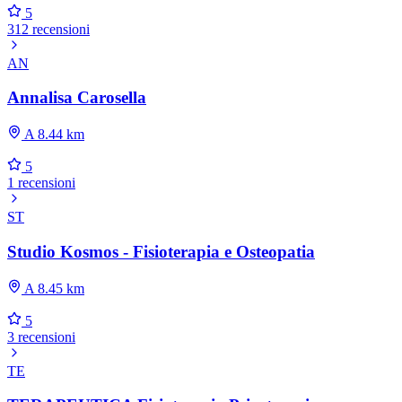
5
312 recensioni
AN
Annalisa Carosella
A 8.44 km
5
1 recensioni
ST
Studio Kosmos - Fisioterapia e Osteopatia
A 8.45 km
5
3 recensioni
TE