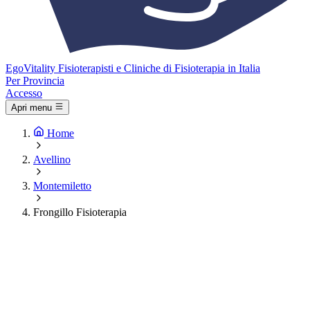
Ego
Vitality
Fisioterapisti e Cliniche di Fisioterapia in Italia
Per Provincia
Accesso
Apri menu
Home
Avellino
Montemiletto
Frongillo Fisioterapia