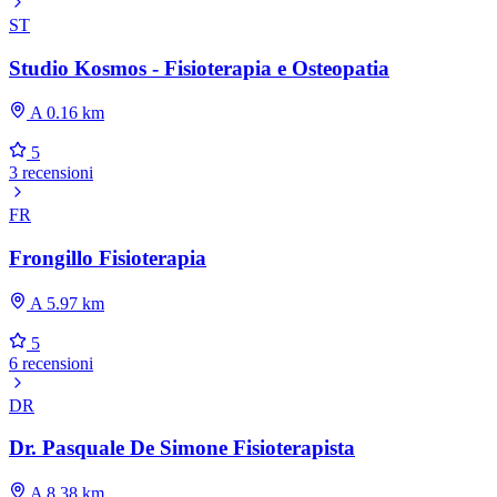
ST
Studio Kosmos - Fisioterapia e Osteopatia
A 0.16 km
5
3 recensioni
FR
Frongillo Fisioterapia
A 5.97 km
5
6 recensioni
DR
Dr. Pasquale De Simone Fisioterapista
A 8.38 km