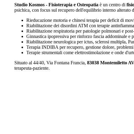
Studio Kosmos - Fisioterapia e Osteopatia
è un centro di
fisi
psichica, con focus sul recupero dell'equilibrio interno alterato d
Rieducazione motoria e chinesi terapia per deficit di mov
Riabilitazione dei disordini ATM con terapie antinfiamma
Riabilitazione respiratoria per patologie polmonari e post
Ginnastica ipopressiva per rinforzo fascia addominale e p
Riabilitazione neurologica per ictus, sclerosi multipla, Pa
Terapia INDIBA per recupero, gestione dolore, problemi pe
Terapie strumentali come elettrostimolazione e onde d'urto
Situato al 44/40, Via Fontana Francia,
83038 Montemiletto A
terapeuta-paziente.