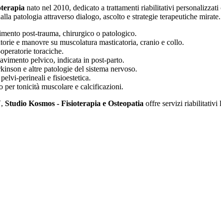
oterapia
nato nel 2010, dedicato a trattamenti riabilitativi personalizzati
alla patologia attraverso dialogo, ascolto e strategie terapeutiche mirate.
imento post-trauma, chirurgico o patologico.
torie e manovre su muscolatura masticatoria, cranio e collo.
-operatorie toraciche.
avimento pelvico, indicata in post-parto.
rkinson e altre patologie del sistema nervoso.
lvi-perineali e fisioestetica.
 per tonicità muscolare e calcificazioni.
V
,
Studio Kosmos - Fisioterapia e Osteopatia
offre servizi riabilitativi