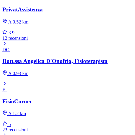
PrivatAssistenza
A 0.52 km
3.9
12 recensioni
DO
Dott.ssa Angelica D'Onofrio, Fisioterapista
A 0.93 km
FI
FisioCorner
A 1.2 km
5
23 recensioni