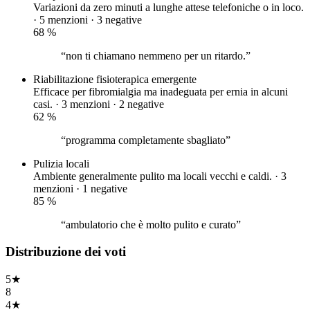
Variazioni da zero minuti a lunghe attese telefoniche o in loco.
· 5 menzioni ·
3 negative
68
%
“non ti chiamano nemmeno per un ritardo.”
Riabilitazione fisioterapica
emergente
Efficace per fibromialgia ma inadeguata per ernia in alcuni
casi. · 3 menzioni ·
2 negative
62
%
“programma completamente sbagliato”
Pulizia locali
Ambiente generalmente pulito ma locali vecchi e caldi. · 3
menzioni ·
1 negative
85
%
“ambulatorio che è molto pulito e curato”
Distribuzione dei voti
5
★
8
4
★