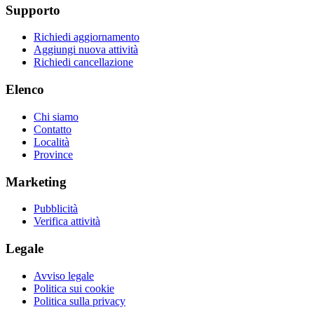
Supporto
Richiedi aggiornamento
Aggiungi nuova attività
Richiedi cancellazione
Elenco
Chi siamo
Contatto
Località
Province
Marketing
Pubblicità
Verifica attività
Legale
Avviso legale
Politica sui cookie
Politica sulla privacy