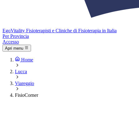
Ego
Vitality
Fisioterapisti e Cliniche di Fisioterapia in Italia
Per Provincia
Accesso
Apri menu
Home
Lucca
Viareggio
FisioCorner