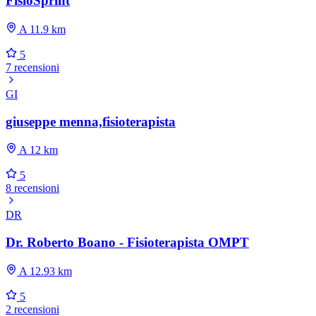
FisioSprint
A 11.9 km
5
7 recensioni
GI
giuseppe menna,fisioterapista
A 12 km
5
8 recensioni
DR
Dr. Roberto Boano - Fisioterapista OMPT
A 12.93 km
5
2 recensioni