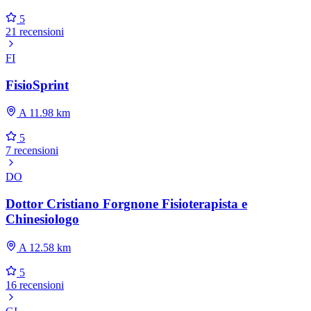
5
21 recensioni
FI
FisioSprint
A 11.98 km
5
7 recensioni
DO
Dottor Cristiano Forgnone Fisioterapista e
Chinesiologo
A 12.58 km
5
16 recensioni