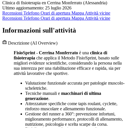
Clinica di fisioterapia en Cerrina Monferrato (Alessandria)
Ultimo aggiornamento: 25 luglio 2026
Recensioni
Telefono
Orari di apertura
Mappa
Attività vicine
Recensioni
Telefono
Orari di apertura
Mappa
Attività vicine
Informazioni sull'attività
Descrizione
(AI Overview)
FisioSprint - Cerrina Monferrato
è una
clinica di
fisioterapia
che applica il Metodo FisioSprint, basato sulle
migliori evidenze scientifiche, considerando la persona nella
sua interezza per una riabilitazione efficace e rapida, sia per
attività lavorative che sportive.
Valutazione funzionale accurata per patologie muscolo-
scheletriche.
Tecniche manuali e
macchinari di ultima
generazione
.
Attrezzature specifiche come tapis roulant, cyclette,
rinforzo muscolare e allenamento funzionale.
Gestione del runner a 360°: prevenzione infortuni,
miglioramento performance, protocolli di allenamento,
nutrizione, psicologia e scelta scarpe da corsa.