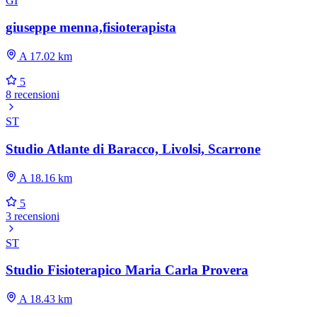
GI
giuseppe menna,fisioterapista
A 17.02 km
5
8 recensioni
ST
Studio Atlante di Baracco, Livolsi, Scarrone
A 18.16 km
5
3 recensioni
ST
Studio Fisioterapico Maria Carla Provera
A 18.43 km