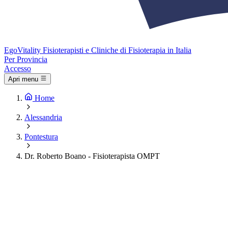
Ego
Vitality
Fisioterapisti e Cliniche di Fisioterapia in Italia
Per Provincia
Accesso
Apri menu
Home
Alessandria
Pontestura
Dr. Roberto Boano - Fisioterapista OMPT