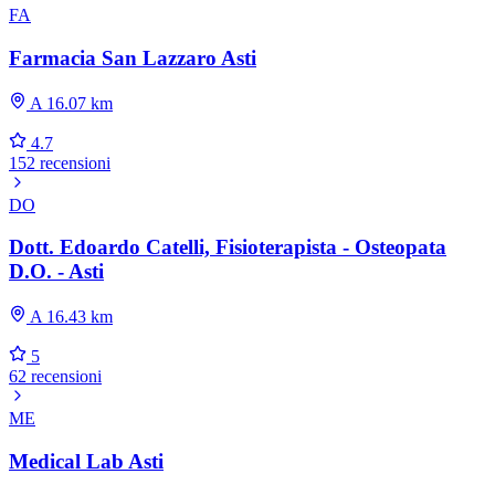
FA
Farmacia San Lazzaro Asti
A 16.07 km
4.7
152 recensioni
DO
Dott. Edoardo Catelli, Fisioterapista - Osteopata
D.O. - Asti
A 16.43 km
5
62 recensioni
ME
Medical Lab Asti