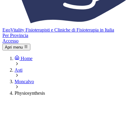
Ego
Vitality
Fisioterapisti e Cliniche di Fisioterapia in Italia
Per Provincia
Accesso
Apri menu
Home
Asti
Moncalvo
Physiosynthesis