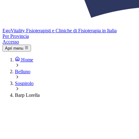
Ego
Vitality
Fisioterapisti e Cliniche di Fisioterapia in Italia
Per Provincia
Accesso
Apri menu
Home
Belluno
Sospirolo
Barp Lorella