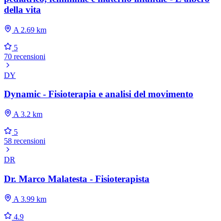
della vita
A 2.69 km
5
70 recensioni
DY
Dynamic - Fisioterapia e analisi del movimento
A 3.2 km
5
58 recensioni
DR
Dr. Marco Malatesta - Fisioterapista
A 3.99 km
4.9