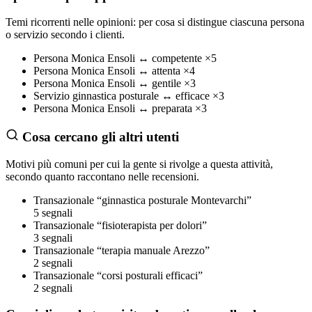
Temi ricorrenti nelle opinioni: per cosa si distingue ciascuna persona
o servizio secondo i clienti.
Persona
Monica Ensoli
↔
competente
×5
Persona
Monica Ensoli
↔
attenta
×4
Persona
Monica Ensoli
↔
gentile
×3
Servizio
ginnastica posturale
↔
efficace
×3
Persona
Monica Ensoli
↔
preparata
×3
Cosa cercano gli altri utenti
Motivi più comuni per cui la gente si rivolge a questa attività,
secondo quanto raccontano nelle recensioni.
Transazionale
“ginnastica posturale Montevarchi”
5 segnali
Transazionale
“fisioterapista per dolori”
3 segnali
Transazionale
“terapia manuale Arezzo”
2 segnali
Transazionale
“corsi posturali efficaci”
2 segnali