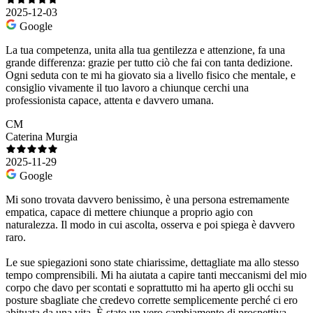
2025-12-03
Google
La tua competenza, unita alla tua gentilezza e attenzione, fa una
grande differenza: grazie per tutto ciò che fai con tanta dedizione.
Ogni seduta con te mi ha giovato sia a livello fisico che mentale, e
consiglio vivamente il tuo lavoro a chiunque cerchi una
professionista capace, attenta e davvero umana.
CM
Caterina Murgia
2025-11-29
Google
Mi sono trovata davvero benissimo, è una persona estremamente
empatica, capace di mettere chiunque a proprio agio con
naturalezza. Il modo in cui ascolta, osserva e poi spiega è davvero
raro.
Le sue spiegazioni sono state chiarissime, dettagliate ma allo stesso
tempo comprensibili. Mi ha aiutata a capire tanti meccanismi del mio
corpo che davo per scontati e soprattutto mi ha aperto gli occhi su
posture sbagliate che credevo corrette semplicemente perché ci ero
abituata da una vita. È stato un vero cambiamento di prospettiva.