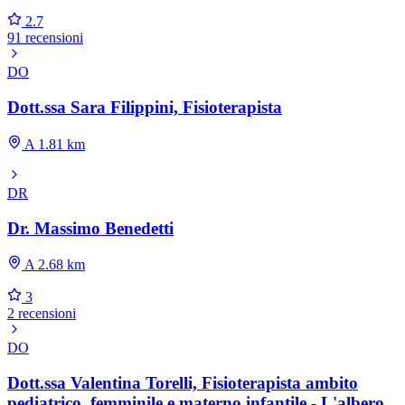
2.7
91 recensioni
DO
Dott.ssa Sara Filippini, Fisioterapista
A 1.81 km
DR
Dr. Massimo Benedetti
A 2.68 km
3
2 recensioni
DO
Dott.ssa Valentina Torelli, Fisioterapista ambito
pediatrico, femminile e materno infantile - L'albero