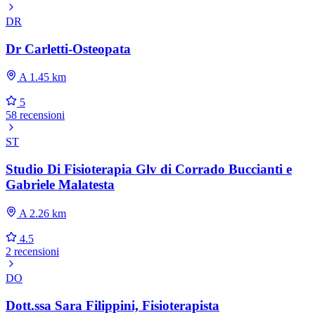
DR
Dr Carletti-Osteopata
A 1.45 km
5
58 recensioni
ST
Studio Di Fisioterapia Glv di Corrado Buccianti e
Gabriele Malatesta
A 2.26 km
4.5
2 recensioni
DO
Dott.ssa Sara Filippini, Fisioterapista