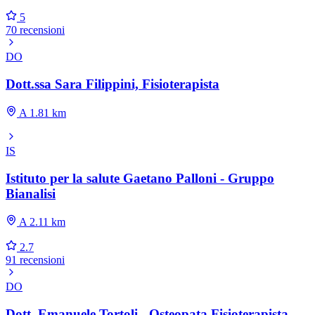
5
70 recensioni
DO
Dott.ssa Sara Filippini, Fisioterapista
A 1.81 km
IS
Istituto per la salute Gaetano Palloni - Gruppo
Bianalisi
A 2.11 km
2.7
91 recensioni
DO
Dott. Emanuele Tortoli - Osteopata Fisioterapista -