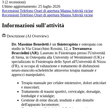
3
(2 recensioni)
Ultimo aggiornamento: 25 luglio 2026
Recensioni
Telefono
Orari di apertura
Mappa
Attività vicine
Recensioni
Telefono
Orari di apertura
Mappa
Attività vicine
Informazioni sull'attività
Descrizione
(AI Overview)
Dr. Massimo Benedetti
è un
fisioterapista
e osteopata con
studio in Via Gioacchino Rossini, 12, a
Terranuova
Bracciolini (AR)
. Laureato in Fisioterapia presso l'Università
di Siena, in Osteopatia alla University of Westminster (UK) e
specializzato in Fisioterapia dello Sport all'Università di Nizza
(FR), si occupa di valutazione e trattamento di disfunzioni
neuro-muscolo-scheletriche attraverso terapia manuale e
approcci manipolativi.
Terapia manuale per cefalee miotensive, dolori articolari
e muscolari;
Trattamento di traumi sportivi, cervicalgie, dorsalgie,
lombalgie e sciatalgie;
Gestione di ernie discali, tendiniti e altri disturbi
dell'apparato locomotore;