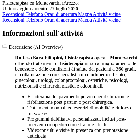
Fisioterapista en Montevarchi (Arezzo)
Ultimo aggiornamento: 25 luglio 2026
Recensioni
Telefono
Orari di apertura
Mappa
Attività vicine
Recensioni
Telefono
Orari di apertura
Mappa
Attività vicine
Informazioni sull'attività
Descrizione
(AI Overview)
Dott.ssa Sara Filippini, Fisioterapista
opera a
Montevarchi
offrendo trattamenti di
fisioterapia
mirati al miglioramento del
benessere e delle condizioni di salute dei pazienti a 360 gradi,
in collaborazione con specialisti come ortopedici, fisiatri,
ginecologi, urologi, colonproctologi, ostetriche, psicologi,
nutrizionisti e chirurghi plastici e addominali.
Fisioterapia del pavimento pelvico per disfunzioni e
riabilitazione post-partum o post-chirurgica.
Trattamenti manuali ed esercizi di mobilità e rinforzo
muscolare.
Programmi riabilitativi personalizzati, inclusi post-
interventi ortopedici come fratture tibiali.
Videoconsulti e visite in presenza con prenotazione
anticipata.