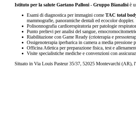
Istituto per la salute Gaetano Palloni - Gruppo Bianalisi
è 
Esami di diagnostica per immagini come
TAC total bod
mammografie, panoramiche dentali ed ecocolor doppler.
Polisonnografia cardiorespiratoria per patologie respira
Punto prelievi per analisi del sangue, emocromocitometric
Riabilitazione con Game Ready (crioterapia e pressoterapia
Ossigenoterapia iperbarica in camera a media pressione per
Officina Atletica per preparazione fisica, test e allenamenti
Visite specialistiche mediche e convenzioni con assicuraz
Situato in Via Louis Pasteur 35/37, 52025 Montevarchi (AR), l'istit