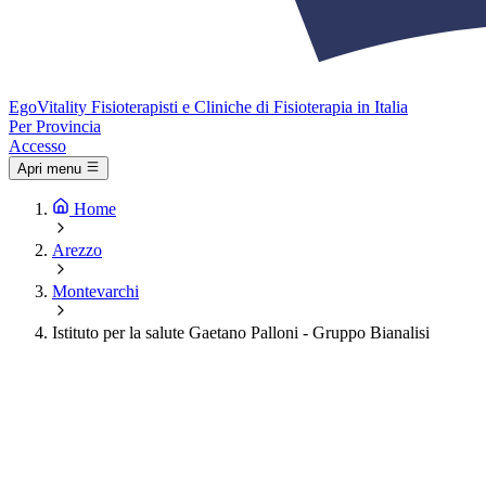
Ego
Vitality
Fisioterapisti e Cliniche di Fisioterapia in Italia
Per Provincia
Accesso
Apri menu
Home
Arezzo
Montevarchi
Istituto per la salute Gaetano Palloni - Gruppo Bianalisi