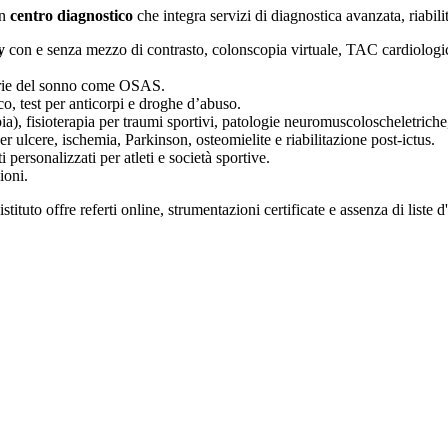
un
centro diagnostico
che integra servizi di diagnostica avanzata, riabil
y
con e senza mezzo di contrasto, colonscopia virtuale, TAC cardiologich
torie del sonno come OSAS.
o, test per anticorpi e droghe d’abuso.
), fisioterapia per traumi sportivi, patologie neuromuscoloscheletriche, 
 ulcere, ischemia, Parkinson, osteomielite e riabilitazione post-ictus.
 personalizzati per atleti e società sportive.
ioni.
uto offre referti online, strumentazioni certificate e assenza di liste d'a